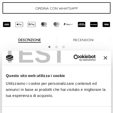
DESCRIZIONE
RECENSIONI
TEST
Svuotatasche in pelle bicolore perfetto sulle consolle
all'ingresso di casa.
Misure in cm: 16x16x4
Quadrato interno: 12x12
Questo sito web utilizza i cookie
Scegli la tua combinazione di colori!
Utilizziamo i cookie per personalizzare contenuti ed
annunci in base ai prodotti che hai visitato e migliorare la
Spedizione 24/48h GRATIS
tua esperienza di acquisto.
Scopri i nuovi svuotatasche Pelletteria Marant in vera