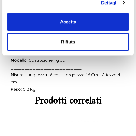
pelle bicolore con cuciture a contrasto, perfetti come
Dettagli
porta oggetti
eleganti e pratici
per la casa
, per
l'ufficio
o
per il
punto
vendita
.
Accetta
Ideali anche come
idea regalo
sempre apprezzata da
tutti.
Tante le combinazioni di colore tra cui scegliere.
Rifiuta
Materiale:
Vera pelle
Fodera interna:
Pelle
Modello:
Costruzione rigida
__________________________
Misure:
Lunghezza 16 cm - Larghezza 16 Cm - Altezza 4
cm
Peso:
0.2 Kg
Prodotti correlati