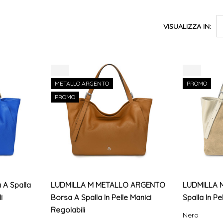
VISUALIZZA IN:
-8%
-8%
METALLO ARGENTO
PROMO
PROMO
A Spalla
LUDMILLA M METALLO ARGENTO
LUDMILLA 
i
Borsa A Spalla In Pelle Manici
Spalla In P
Regolabili
Nero