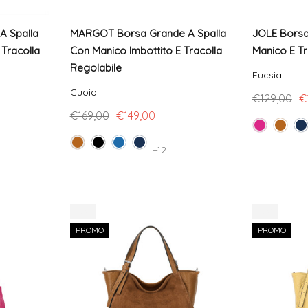
 Spalla
MARGOT Borsa Grande A Spalla
JOLE Borsa 
 Tracolla
Con Manico Imbottito E Tracolla
Manico E Tr
Regolabile
Fucsia
Cuoio
€129,00
€
€169,00
€149,00
+12
-9%
-9%
PROMO
PROMO