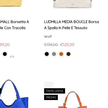
MALL Borsetta A
LUDMILLA MEDIA BOUCLE Borsa
lle Con Tracolla
A Spalla In Pelle E Tessuto
Wolf
99,00
€139,00
€129,00
+19
-9%
TINTA UNITA
PROMO