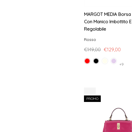
MARGOT MEDIA Borsa A
Con Manico Imbottito E
Regolabile
Rosso
€149,00
€129,00
+9
-18%
PROMO