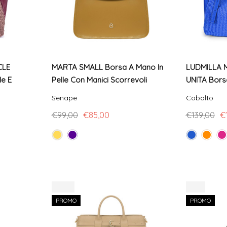
CLE
MARTA SMALL Borsa A Mano In
LUDMILLA M
le E
Pelle Con Manici Scorrevoli
UNITA Borsa
Senape
Cobalto
€99,00
€85,00
€139,00
€
-20%
-9%
PROMO
PROMO