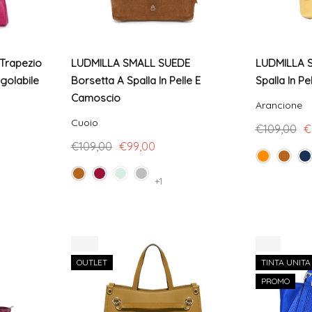
 Trapezio
LUDMILLA SMALL SUEDE
LUDMILLA S
egolabile
Borsetta A Spalla In Pelle E
Spalla In Pe
Camoscio
Arancione
Cuoio
€109,00
€
€109,00
€99,00
+1
-14%
-7%
OUTLET
TINTA UNITA
PROMO