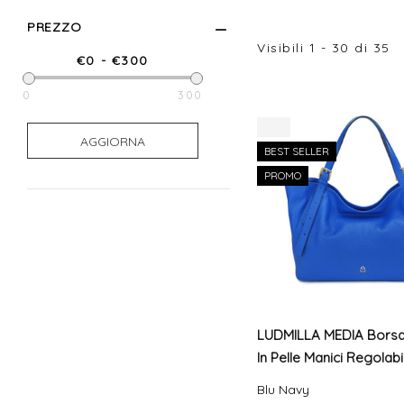
PREZZO
Visibili
1
-
30
di
35
0
300
0
300
-8%
AGGIORNA
BEST SELLER
PROMO
LUDMILLA MEDIA Borsa 
In Pelle Manici Regolabil
Blu Navy