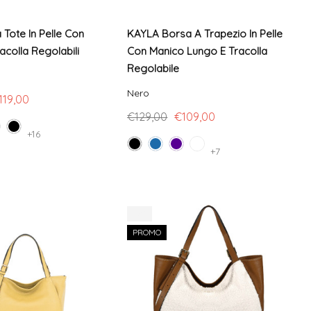
Tote In Pelle Con
KAYLA Borsa A Trapezio In Pelle
acolla Regolabili
Con Manico Lungo E Tracolla
Regolabile
Nero
119,00
€129,00
€109,00
+16
+7
-7%
PROMO