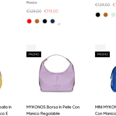
Rosso
€129,00
€
€129,00
€119,00
+1
-8%
-10%
PROMO
PROMO
lla In
MYKONOS Borsa In Pelle Con
MINI MYKON
ico E
Manico Regolabile
Con Manico