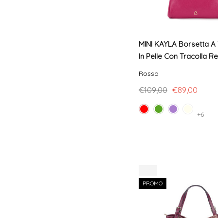
MINI KAYLA Borsetta A
In Pelle Con Tracolla R
Rosso
€109,00
€89,00
+6
-9%
PROMO