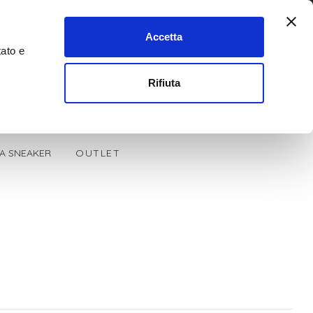
Accetta
tato e
0
Cerca
Rifiuta
LA SNEAKER
OUTLET