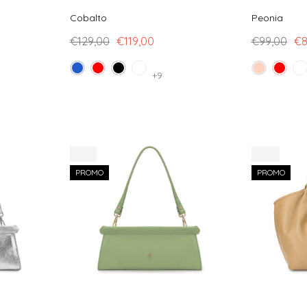
Cobalto
Peonia
€129,00
€119,00
€99,00
€8
+9
-17%
-10%
PROMO
PROMO